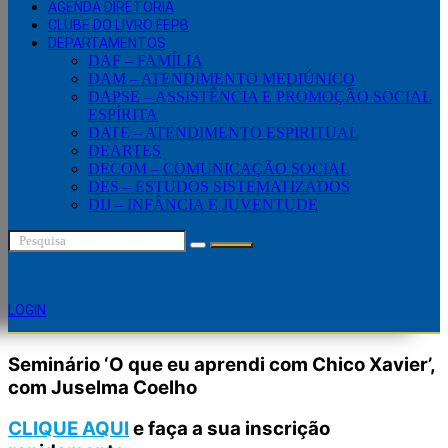
AGENDA DIRETORIA
CLUBE DO LIVRO FEPB
DEPARTAMENTOS
DAF – FAMÍLIA
DAM – ATENDIMENTO MEDIÚNICO
DAPSE – ASSISTÊNCIA E PROMOÇÃO SOCIAL
ESPÍRITA
DATE – ATENDIMENTO ESPIRITUAL
DEARTES
DECOM – COMUNICAÇÃO SOCIAL
DES – ESTUDOS SISTEMATIZADOS
DIJ – INFÂNCIA E JUVENTUDE
LOGIN
Seminário ‘O que eu aprendi com Chico Xavier’,
com Juselma Coelho
CLIQUE AQUI
e faça a sua inscrição