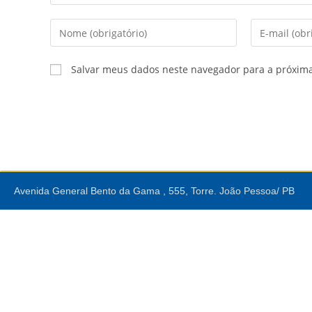
Salvar meus dados neste navegador para a próxim
Avenida General Bento da Gama , 555, Torre. João Pessoa/ PB